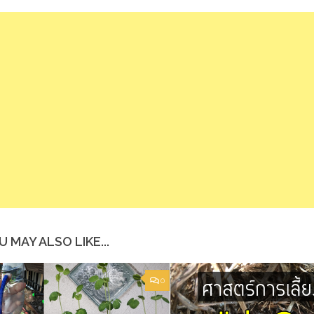
U MAY ALSO LIKE...
0