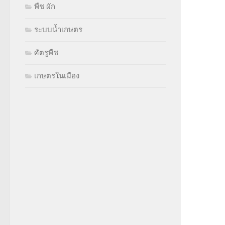
พืช ผัก
ระบบน้ำเกษตร
ศัตรูพืช
เกษตรในเมือง