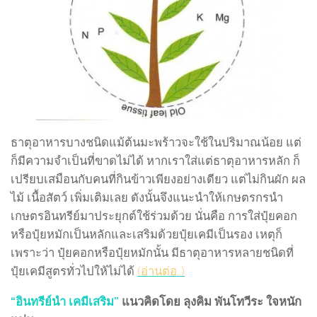
ธาตุอาหารบางชนิดแม้ต้นมะพร้าวจะใช้ในปริมาณน้อย แต่
ก็มีความจำเป็นที่ขาดไม่ได้ หากเราใส่แต่ธาตุอาหารหลัก ก็
เปรียบเสมือนกับคนที่กินข้าวเพียงอย่างเดียว แต่ไม่กินผัก ผล
ไม้ เนื้อสัตว์ เพิ่มเติมเลย ดังนั้นจึงแนะนำให้เกษตรกรนำ
เกษตรอินทรีย์มาประยุกต์ใช้ร่วมด้วย นั่นคือ การใส่ปุ๋ยคอก
หรือปุ๋ยหมักเป็นหลักและเสริมด้วยปุ๋ยเคมีเป็นรอง เหตุก็
เพราะว่า ปุ๋ยคอกหรือปุ๋ยหมักนั้น มีธาตุอาหารหลายชนิดที่
ปุ๋ยเคมีสูตรทั่วไปให้ไม่ได้
(อ่านต่อ..)
“อินทรีย์นำ เคมีเสริม”
แนวคิดโดย ลุงคิม พันโทวีระ ใจหนัก