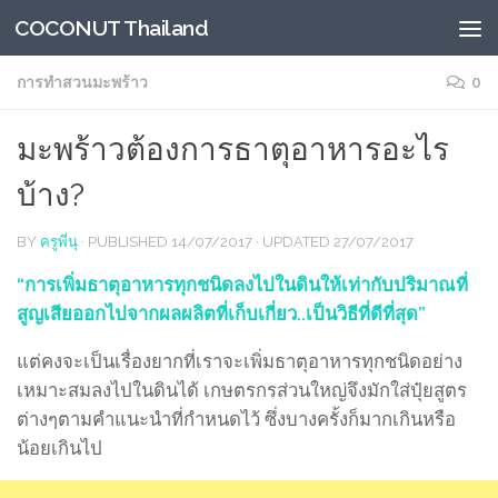
COCONUT Thailand
Skip to content
การทำสวนมะพร้าว
0
มะพร้าวต้องการธาตุอาหารอะไร
บ้าง?
BY
ครูพี่นุ
· PUBLISHED
14/07/2017
· UPDATED
27/07/2017
“การเพิ่มธาตุอาหารทุกชนิดลงไปในดินให้เท่ากับปริมาณที่
สูญเสียออกไปจากผลผลิตที่เก็บเกี่ยว
..เป็นวิธีที่ดีที่สุด”
แต่คงจะเป็นเรื่องยากที่เราจะเพิ่มธาตุอาหารทุกชนิดอย่าง
เหมาะสมลงไปในดินได้ เกษตรกรส่วนใหญ่จึงมักใส่ปุ๋ยสูตร
ต่างๆตามคำแนะนำที่กำหนดไว้ ซึ่งบางครั้งก็มากเกินหรือ
น้อยเกินไป