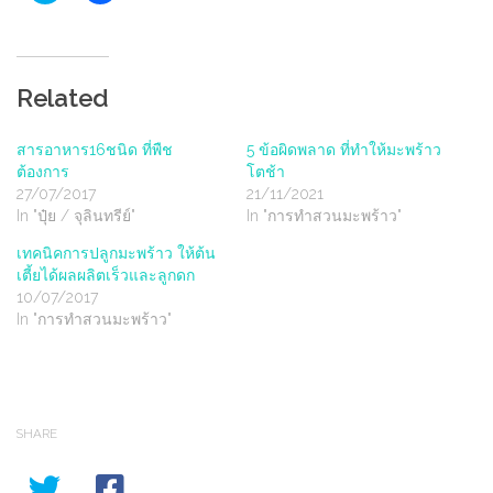
share
share
on
on
Twitter
Facebook
(Opens
(Opens
in
in
new
new
Related
window)
window)
สารอาหาร16ชนิด ที่พืช
5 ข้อผิดพลาด ที่ทำให้มะพร้าว
ต้องการ
โตช้า
27/07/2017
21/11/2021
In "ปุ๋ย / จุลินทรีย์"
In "การทำสวนมะพร้าว"
เทคนิคการปลูกมะพร้าว ให้ต้น
เตี้ยได้ผลผลิตเร็วและลูกดก
10/07/2017
In "การทำสวนมะพร้าว"
SHARE