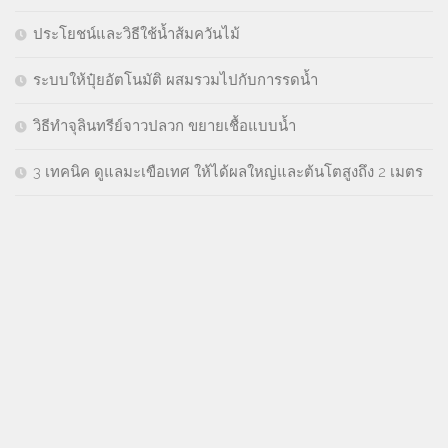
ประโยชน์และวิธีใช้น้ำส้มควันไม้
ระบบให้ปุ๋ยอัตโนมัติ ผสมรวมไปกับการรดน้ำ
วิธีทำจุลินทรีย์จาวปลวก ขยายเชื้อแบบน้ำ
3 เทคนิค ดูแลมะเขือเทศ ให้ได้ผลใหญ่และต้นโตสูงถึง 2 เมตร