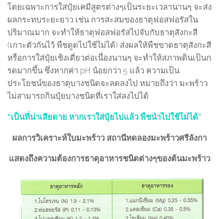
โดยเฉพาะการใส่ปุ๋ยเคมีสูตรต่างๆเป็นระยะเวลานานๆ จะส่ง
ผลกระทบระยะยาว เช่น การสะสมของธาตุฟอสฟอรัสใน
ปริมาณมาก จะทำให้ธาตุฟอสฟอรัสไปจับกับธาตุสังกะสี
(เกาะตัวกันไว้ พืชดูดไปใช้ไม่ได้) ส่งผลให้พืชขาดธาตุสังกะสี
หรือการใส่ปุ๋ยเชิงเดี่ยวต่อเนื่องนานๆ จะทำให้สภาพดินเป็นก
รดมากขึ้น ซึ่งหากค่า pH น้อยกว่า 5 แล้ว ความเป็น
ประโยชน์ของธาตุบางชนิดจะลดลงไป หมายถึงว่า มะพร้าว
ไม่สามารถกินปุ๋ยบางชนิดที่เราใส่ลงไปได้
“เป็นที่น่าเสียดาย หากเราใส่ปุ๋ยไปแล้ว พืชนำไปใช้ไม่ได้”
ผลการวิเคราะห์ใบมะพร้าว สถานีทดลองมะพร้าวศรีลังกา
แสดงถึงความต้องการธาตุอาหารชนิดต่างๆของต้นมะพร้าว