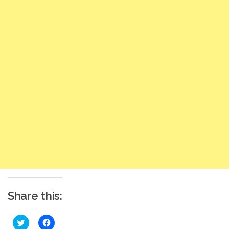
Share this:
Click
Click
to
to