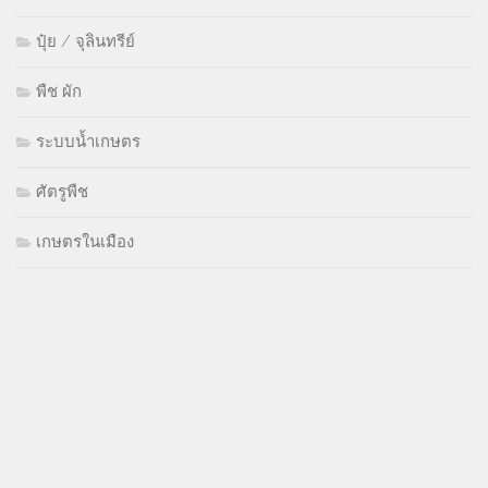
ปุ๋ย / จุลินทรีย์
พืช ผัก
ระบบน้ำเกษตร
ศัตรูพืช
เกษตรในเมือง