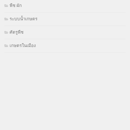
พืช ผัก
ระบบน้ำเกษตร
ศัตรูพืช
เกษตรในเมือง