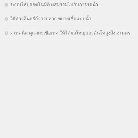
ระบบให้ปุ๋ยอัตโนมัติ ผสมรวมไปกับการรดน้ำ
วิธีทำจุลินทรีย์จาวปลวก ขยายเชื้อแบบน้ำ
3 เทคนิค ดูแลมะเขือเทศ ให้ได้ผลใหญ่และต้นโตสูงถึง 2 เมตร