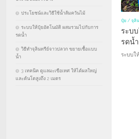
ประโยชน์และวิธีใช้น้ำส้มควันไม้
ปุ๋ย / จุลิ
ระบบให้ปุ๋ยอัตโนมัติ ผสมรวมไปกับการ
ระบบใ
รดน้ำ
รดน้ำ
วิธีทำจุลินทรีย์จาวปลวก ขยายเชื้อแบบ
ระบบให้ปุ
น้ำ
3 เทคนิค ดูแลมะเขือเทศ ให้ได้ผลใหญ่
และต้นโตสูงถึง 2 เมตร