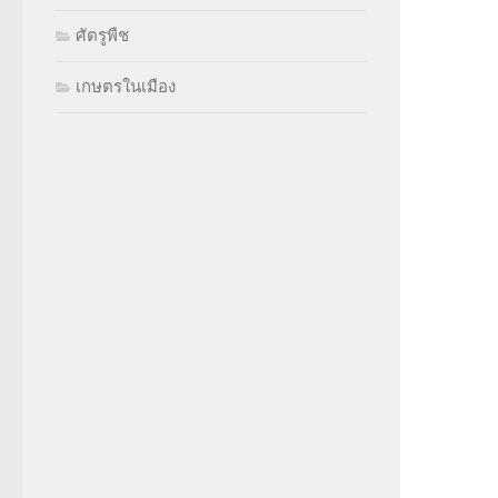
ศัตรูพืช
เกษตรในเมือง